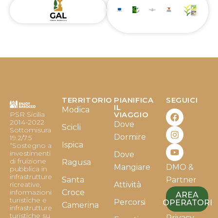
TERRITORIO
PIANIFICA
SEGUICI
F
I
Y
IL
Modica
PSR Sicilia
VIAGGIO
a
n
o
2014-2022
Dove
c
s
u
Scicli
Sottomisura
e
t
t
Dormire
19.2/7.5
b
a
u
Ispica
“Sostegno a
o
g
b
investimenti
Dove
o
r
e
di fruizione
Ragusa
Mangiare
DMO &
k
a
pubblica in
infrastrutture
m
Santa
Partner
ricreative,
Attività
informazioni
Croce
AREA
turistiche e
Percorsi
OPERATORI
Camerina
infrastrutture
turistiche su
Privacy