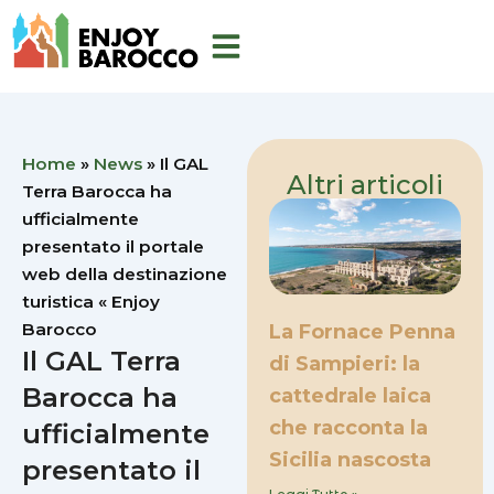
Vai
al
contenuto
Home
»
News
»
Il GAL
Altri articoli
Terra Barocca ha
ufficialmente
presentato il portale
web della destinazione
turistica « Enjoy
Barocco
La Fornace Penna
Il GAL Terra
di Sampieri: la
Barocca ha
cattedrale laica
che racconta la
ufficialmente
Sicilia nascosta
presentato il