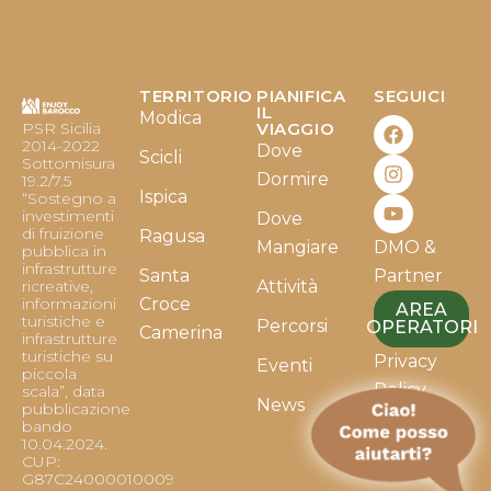
TERRITORIO
PIANIFICA
SEGUICI
F
I
Y
IL
Modica
PSR Sicilia
VIAGGIO
a
n
o
2014-2022
Dove
c
s
u
Scicli
Sottomisura
e
t
t
Dormire
19.2/7.5
b
a
u
Ispica
“Sostegno a
o
g
b
investimenti
Dove
o
r
e
di fruizione
Ragusa
Mangiare
DMO &
k
a
pubblica in
infrastrutture
m
Santa
Partner
ricreative,
Attività
informazioni
Croce
AREA
turistiche e
Percorsi
OPERATORI
Camerina
infrastrutture
turistiche su
Privacy
Eventi
piccola
Policy
scala”, data
News
pubblicazione
bando
Cookie
10.04.2024.
Policy
CUP:
G87C24000010009