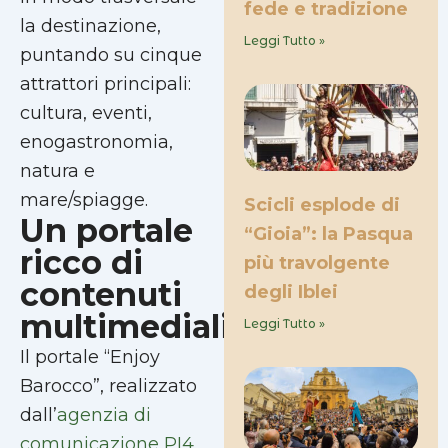
fede e tradizione
la destinazione,
Leggi Tutto »
puntando su cinque
attrattori principali:
cultura, eventi,
enogastronomia,
natura e
mare/spiagge.
Scicli esplode di
Un portale
“Gioia”: la Pasqua
ricco di
più travolgente
contenuti
degli Iblei
multimediali
Leggi Tutto »
Il portale “Enjoy
Barocco”, realizzato
dall’
agenzia di
comunicazione PI4
,