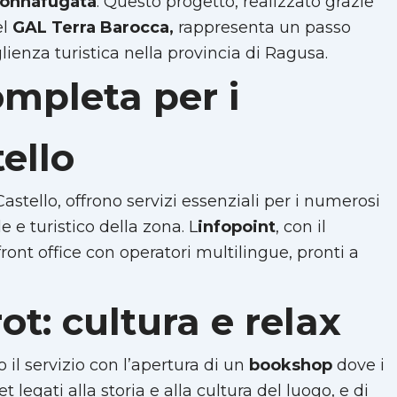
Donnafugata
. Questo progetto, realizzato grazie
el
GAL Terra Barocca,
rappresenta un passo
glienza turistica nella provincia di Ragusa.
mpleta per i
tello
Castello, offrono servizi essenziali per i numerosi
e e turistico della zona. L
infopoint
, con il
ront office con operatori multilingue, pronti a
t: cultura e relax
o il servizio con l’apertura di un
bookshop
dove i
t legati alla storia e alla cultura del luogo, e di