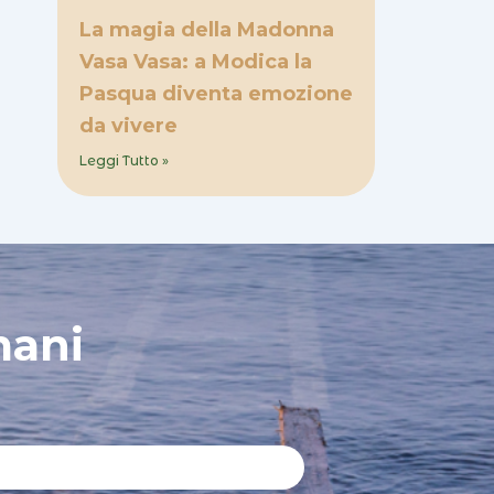
La magia della Madonna
Vasa Vasa: a Modica la
Pasqua diventa emozione
da vivere
Leggi Tutto »
mani