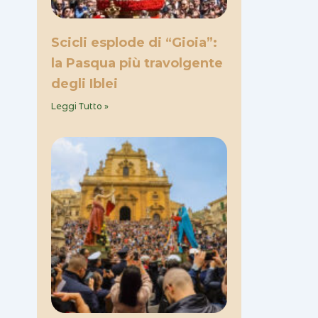
Scicli esplode di “Gioia”:
la Pasqua più travolgente
degli Iblei
Leggi Tutto »