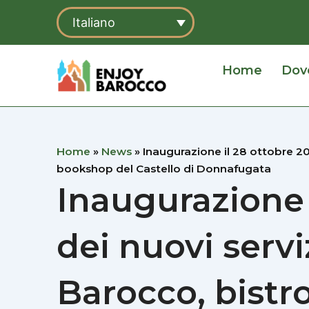
Vai
Italiano
al
contenuto
Home
Dov
Home
»
News
»
Inaugurazione il 28 ottobre 202
bookshop del Castello di Donnafugata
Inaugurazione 
dei nuovi servi
Barocco, bist