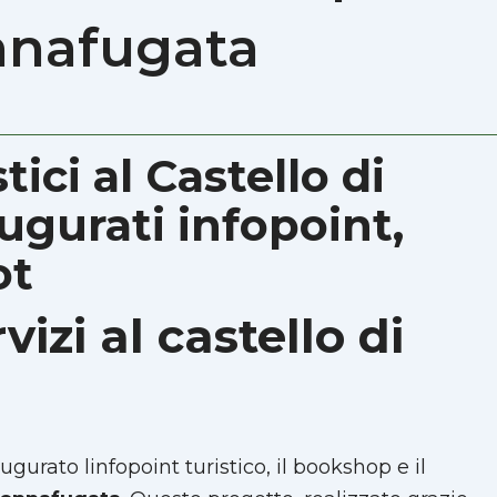
nnafugata
tici al Castello di
gurati infopoint,
ot
vizi al castello di
gurato linfopoint turistico, il bookshop e il