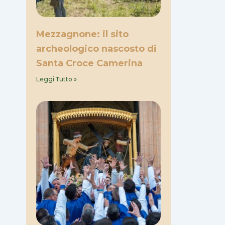
Mezzagnone: il sito
archeologico nascosto di
Santa Croce Camerina
Leggi Tutto »