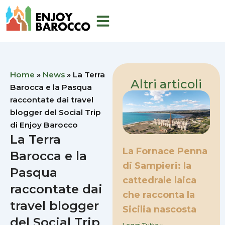
Vai
al
contenuto
Home
»
News
»
La Terra
Altri articoli
Barocca e la Pasqua
raccontate dai travel
blogger del Social Trip
di Enjoy Barocco
La Terra
La Fornace Penna
Barocca e la
di Sampieri: la
Pasqua
cattedrale laica
raccontate dai
che racconta la
travel blogger
Sicilia nascosta
del Social Trip