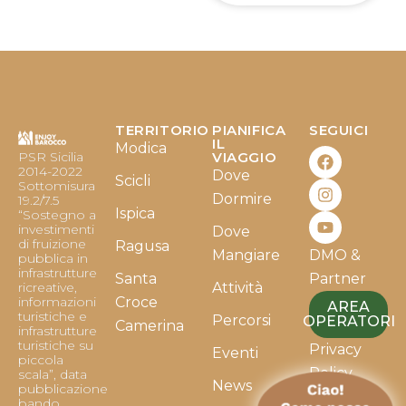
TERRITORIO
PIANIFICA
SEGUICI
F
I
Y
IL
Modica
PSR Sicilia
VIAGGIO
a
n
o
2014-2022
Dove
c
s
u
Scicli
Sottomisura
e
t
t
Dormire
19.2/7.5
b
a
u
Ispica
“Sostegno a
o
g
b
investimenti
Dove
o
r
e
di fruizione
Ragusa
Mangiare
DMO &
k
a
pubblica in
infrastrutture
m
Santa
Partner
ricreative,
Attività
informazioni
Croce
AREA
turistiche e
Percorsi
OPERATORI
Camerina
infrastrutture
turistiche su
Privacy
Eventi
piccola
Policy
scala”, data
News
pubblicazione
bando
Cookie