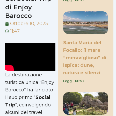
Leggi Tutto »
di Enjoy
Barocco
Ottobre 10, 2025
11:47
Santa Maria del
Focallo: il mare
“meraviglioso” di
Ispica: dune,
natura e silenzi
La destinazione
Leggi Tutto »
turistica unica “Enjoy
Barocco” ha lanciato
il suo primo “
Social
Trip
“, coinvolgendo
alcuni dei travel