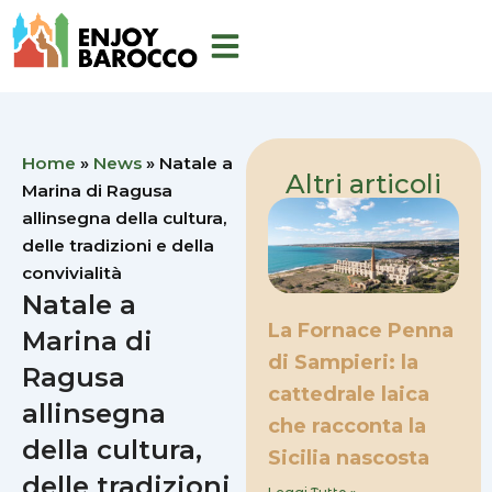
Vai
al
contenuto
Home
»
News
»
Natale a
Altri articoli
Marina di Ragusa
allinsegna della cultura,
delle tradizioni e della
convivialità
Natale a
La Fornace Penna
Marina di
di Sampieri: la
Ragusa
cattedrale laica
allinsegna
che racconta la
della cultura,
Sicilia nascosta
delle tradizioni