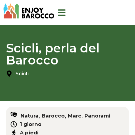
Vai
al
contenuto
Scicli, perla del
Barocco
Scicli
,
,
,
Natura
Barocco
Mare
Panorami
1 giorno
A
piedi