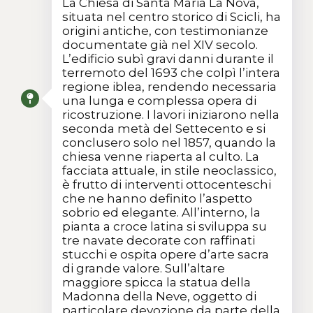
La Chiesa di Santa Maria La Nova,
situata nel centro storico di Scicli, ha
origini antiche, con testimonianze
documentate già nel XIV secolo.
L’edificio subì gravi danni durante il
terremoto del 1693 che colpì l’intera
regione iblea, rendendo necessaria
una lunga e complessa opera di
ricostruzione. I lavori iniziarono nella
seconda metà del Settecento e si
conclusero solo nel 1857, quando la
chiesa venne riaperta al culto. La
facciata attuale, in stile neoclassico,
è frutto di interventi ottocenteschi
che ne hanno definito l’aspetto
sobrio ed elegante. All’interno, la
pianta a croce latina si sviluppa su
tre navate decorate con raffinati
stucchi e ospita opere d’arte sacra
di grande valore. Sull’altare
maggiore spicca la statua della
Madonna della Neve, oggetto di
particolare devozione da parte della