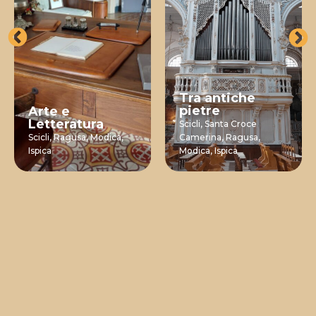
Tra antiche
pietre
Arte e
Letteratura
Scicli,
Santa Croce
Scicli,
Ragusa,
Modica,
Camerina,
Ragusa,
Ispica
Modica,
Ispica