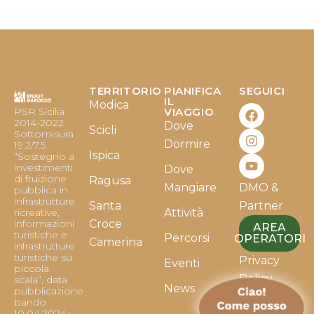
TERRITORIO
PIANIFICA
SEGUICI
F
I
Y
IL
Modica
PSR Sicilia
VIAGGIO
a
n
o
2014-2022
Dove
c
s
u
Scicli
Sottomisura
e
t
t
Dormire
19.2/7.5
b
a
u
Ispica
“Sostegno a
o
g
b
investimenti
Dove
o
r
e
di fruizione
Ragusa
Mangiare
DMO &
k
a
pubblica in
infrastrutture
m
Santa
Partner
ricreative,
Attività
informazioni
Croce
AREA
turistiche e
Percorsi
OPERATORI
Camerina
infrastrutture
turistiche su
Privacy
Eventi
piccola
Policy
scala”, data
News
pubblicazione
bando
Cookie
10.04.2024.