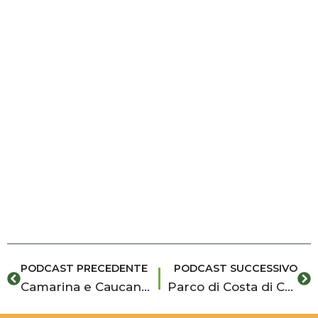
Precedente
Su
PODCAST PRECEDENTE
PODCAST SUCCESSIVO
Camarina e Caucana: due archeologie, due memorie sulla costa siciliana
Parco di Costa di Carro tra Cava d’Aliga e Sampieri