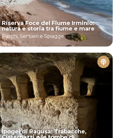
Riserva Foce del Fiume Irminio:
natura e storia tra fiume e mare
Parchi, Sentieri e Spiagge
Ipogei di Ragusa: Trabacche,
Cisternazzi e le tombe di