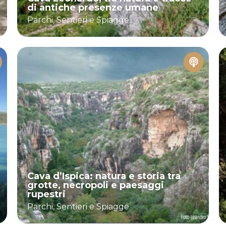
di antiche presenze umane
Parchi, Sentieri e Spiagge
Cava d’Ispica: natura e storia tra
grotte, necropoli e paesaggi
rupestri
Parchi, Sentieri e Spiagge