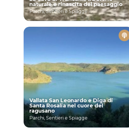
naturale e rinascita del paesaggio
Parchi, Sentieri e Spiagge
Vallata San Leonardo e Diga di
Santa Rosalia nel cuore del
ragusano
Parchi, Sentieri e Spiagge