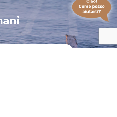
mani
 di aver preso visione della