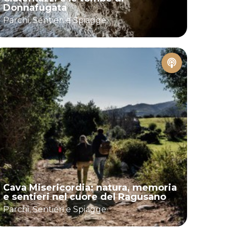
Donnafugata
Parchi, Sentieri e Spiagge
Cava Misericordia: natura, memoria
e sentieri nel cuore del Ragusano
Parchi, Sentieri e Spiagge