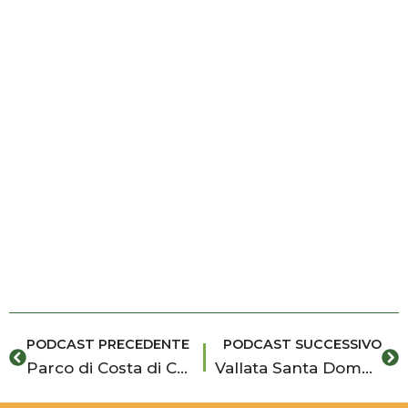
Precedente
Su
PODCAST PRECEDENTE
PODCAST SUCCESSIVO
Parco di Costa di Carro tra Cava d’Aliga e Sampieri
Vallata Santa Domenica: il polmone verde nel cuore di Ragusa