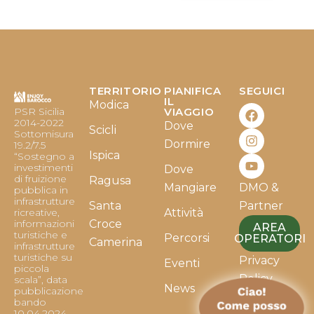
TERRITORIO
PIANIFICA
SEGUICI
F
I
Y
IL
Modica
PSR Sicilia
VIAGGIO
a
n
o
2014-2022
Dove
c
s
u
Scicli
Sottomisura
e
t
t
Dormire
19.2/7.5
b
a
u
Ispica
“Sostegno a
o
g
b
investimenti
Dove
o
r
e
di fruizione
Ragusa
Mangiare
DMO &
k
a
pubblica in
infrastrutture
m
Santa
Partner
ricreative,
Attività
informazioni
Croce
AREA
turistiche e
Percorsi
OPERATORI
Camerina
infrastrutture
turistiche su
Privacy
Eventi
piccola
Policy
scala”, data
News
pubblicazione
bando
Cookie
10.04.2024.