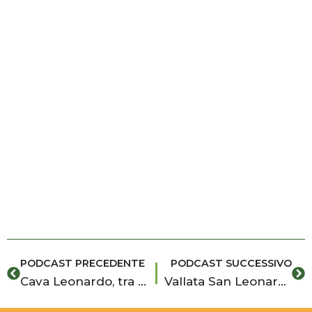
Precedente
Su
PODCAST PRECEDENTE
PODCAST SUCCESSIVO
Cava Leonardo, tra natura e tracce di antiche presenze umane
Vallata San Leonardo e Diga di Santa Rosalia nel cuore del ragusano