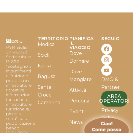
TERRITORIO
PIANIFICA
SEGUICI
F
I
Y
IL
Modica
PSR Sicilia
VIAGGIO
a
n
o
2014-2022
Dove
c
s
u
Scicli
Sottomisura
e
t
t
Dormire
19.2/7.5
b
a
u
Ispica
“Sostegno a
o
g
b
investimenti
Dove
o
r
e
di fruizione
Ragusa
Mangiare
DMO &
k
a
pubblica in
infrastrutture
m
Santa
Partner
ricreative,
Attività
informazioni
Croce
AREA
turistiche e
Percorsi
OPERATORI
Camerina
infrastrutture
turistiche su
Privacy
Eventi
piccola
Policy
scala”, data
News
pubblicazione
bando
Cookie
10.04.2024.