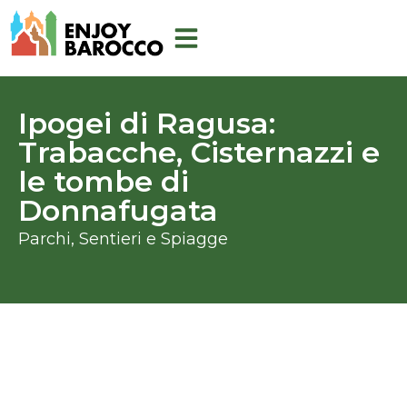
Vai
al
contenuto
Ipogei di Ragusa:
Trabacche, Cisternazzi e
le tombe di
Donnafugata
Parchi, Sentieri e Spiagge