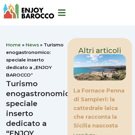
Vai
al
contenuto
Home
»
News
»
Turismo
Altri articoli
enogastronomico:
speciale inserto
dedicato a „ENJOY
BAROCCO“
Turismo
La Fornace Penna
enogastronomico:
di Sampieri: la
speciale
cattedrale laica
inserto
che racconta la
dedicato a
Sicilia nascosta
“ENJOY