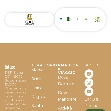
TERRITORIO
PIANIFICA
SEGUICI
F
I
Y
IL
Modica
PSR Sicilia
VIAGGIO
a
n
o
2014-2022
Dove
c
s
u
Scicli
Sottomisura
e
t
t
Dormire
19.2/7.5
b
a
u
Ispica
“Sostegno a
o
g
b
investimenti
Dove
o
r
e
di fruizione
Ragusa
Mangiare
DMO &
k
a
pubblica in
infrastrutture
m
Santa
Partner
ricreative,
Attività