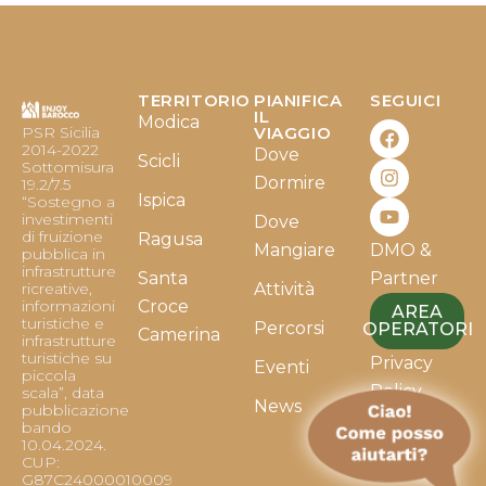
TERRITORIO
PIANIFICA
SEGUICI
F
I
Y
IL
Modica
PSR Sicilia
VIAGGIO
a
n
o
2014-2022
Dove
c
s
u
Scicli
Sottomisura
e
t
t
Dormire
19.2/7.5
b
a
u
Ispica
“Sostegno a
o
g
b
investimenti
Dove
o
r
e
di fruizione
Ragusa
Mangiare
DMO &
k
a
pubblica in
infrastrutture
m
Santa
Partner
ricreative,
Attività
informazioni
Croce
AREA
turistiche e
Percorsi
OPERATORI
Camerina
infrastrutture
turistiche su
Privacy
Eventi
piccola
Policy
scala”, data
News
pubblicazione
bando
Cookie
10.04.2024.
Policy
CUP:
G87C24000010009