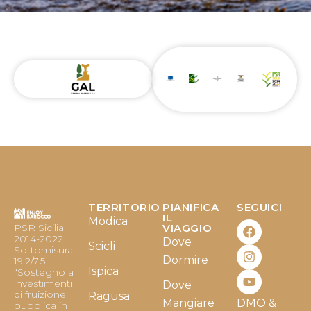
TERRITORIO
PIANIFICA
SEGUICI
F
I
Y
IL
Modica
PSR Sicilia
VIAGGIO
a
n
o
2014-2022
Dove
c
s
u
Scicli
Sottomisura
e
t
t
Dormire
19.2/7.5
b
a
u
Ispica
“Sostegno a
o
g
b
investimenti
Dove
o
r
e
di fruizione
Ragusa
Mangiare
DMO &
k
a
pubblica in