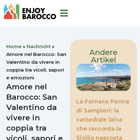
Zum
Inhalt
springen
Home
»
Nachricht
»
Andere
Amore nel Barocco: San
Artikel
Valentino da vivere in
coppia tra vicoli, sapori
e emozioni
Amore nel
Barocco: San
La Fornace Penna
Valentino da
di Sampieri: la
vivere in
cattedrale laica
coppia tra
che racconta la
vicoli, sapori e
Sicilia nascosta