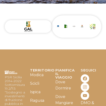
TERRITORIO
PIANIFICA
SEGUICI
F
I
Y
IL
Modica
PSR Sicilia
VIAGGIO
a
n
o
2014-2022
Dove
c
s
u
Scicli
Sottomisura
e
t
t
Dormire
19.2/7.5
b
a
u
Ispica
“Sostegno a
o
g
b
investimenti
Dove
o
r
e
di fruizione
Ragusa
Mangiare
DMO &
k
a
pubblica in