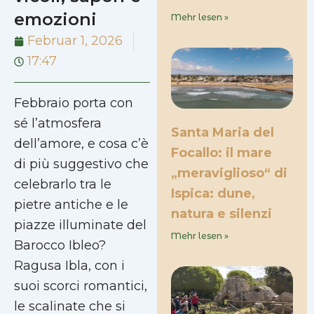
emozioni
Mehr lesen »
Februar 1, 2026
17:47
Febbraio porta con
sé l’atmosfera
Santa Maria del
dell’amore, e cosa c’è
Focallo: il mare
di più suggestivo che
„meraviglioso“ di
celebrarlo tra le
Ispica: dune,
pietre antiche e le
natura e silenzi
piazze illuminate del
Mehr lesen »
Barocco Ibleo?
Ragusa Ibla, con i
suoi scorci romantici,
le scalinate che si