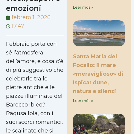
emozioni
Leer más »
febrero 1, 2026
17:47
Febbraio porta con
sé l’atmosfera
Santa Maria del
dell’amore, e cosa c’è
Focallo: il mare
di più suggestivo che
«meraviglioso» di
celebrarlo tra le
Ispica: dune,
pietre antiche e le
natura e silenzi
piazze illuminate del
Leer más »
Barocco Ibleo?
Ragusa Ibla, con i
suoi scorci romantici,
le scalinate che si