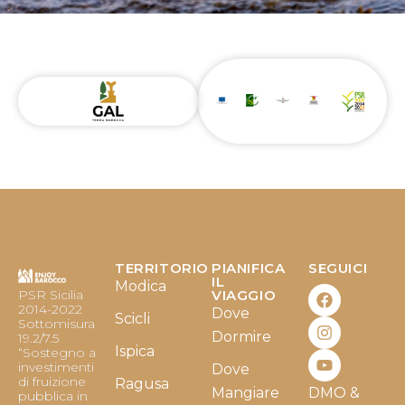
TERRITORIO
PIANIFICA
SEGUICI
F
I
Y
IL
Modica
PSR Sicilia
VIAGGIO
a
n
o
2014-2022
Dove
c
s
u
Scicli
Sottomisura
e
t
t
Dormire
19.2/7.5
b
a
u
Ispica
“Sostegno a
o
g
b
investimenti
Dove
o
r
e
di fruizione
Ragusa
Mangiare
DMO &
k
a
pubblica in