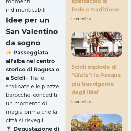
spettacolo di
momenti
fede e tradizione
indimenticabili.
Idee per un
Leer más »
San Valentino
da sogno
Passeggiata
all’alba nel centro
Scicli esplode di
storico di Ragusa o
“Gioia”: la Pasqua
a Scicli
– Tra le
più travolgente
scalinate e le piazze
degli Iblei
barocche, concediti
Leer más »
un momento di
magia prima che la
città si risvegli.
Degustazione di