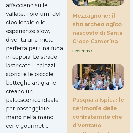
affacciano sulle
vallate, i profumi del
Mezzagnone: il
cibo locale e le
sito archeologico
esperienze slow,
nascosto di Santa
diventa una meta
Croce Camerina
perfetta per una fuga
Leer más »
in coppia. Le strade
lastricate, i palazzi
storici e le piccole
botteghe artigiane
creano un
Pasqua a Ispica: le
palcoscenico ideale
cerimonie delle
per passeggiate
confraternite che
mano nella mano,
diventano
cene gourmet e