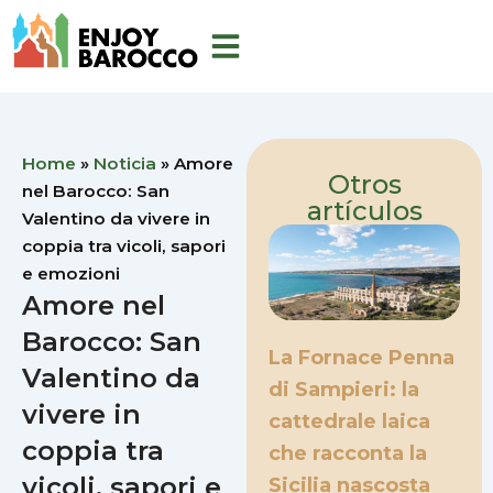
Ir
al
contenido
Home
»
Noticia
»
Amore
Otros
nel Barocco: San
artículos
Valentino da vivere in
coppia tra vicoli, sapori
e emozioni
Amore nel
Barocco: San
La Fornace Penna
Valentino da
di Sampieri: la
vivere in
cattedrale laica
coppia tra
che racconta la
vicoli, sapori e
Sicilia nascosta