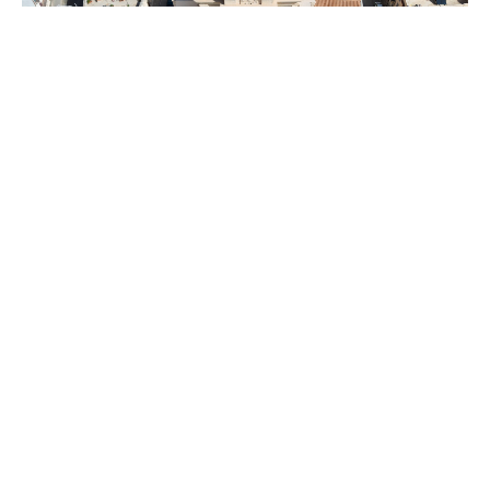
Ispica, Santa Maria Maggiore e il
Loggiato del Sinatra tra arte e
urbanistica
Barocco & Unesco
Tutti i podcast
Iscriviti alla nostra
newsletter e rimani
aggiornato.