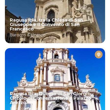
Ragusa Ibla, tra la Chiesa di San
Giuseppe e il Convento di San
Francesco
Barocco & Unesco
Ragusa Ibla: Duomo di San Giorgio,
Circolo di Conversazione e Palazzo
Arezzo
Barocco & Unesco