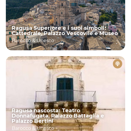
Ragusa Superiore e i suoi simboli:
Cattedrale, Palazzo Vescovile e Museo
Barocco & Unesco
Ragusa nascosta: Teatro
Donnafugata, Palazzo Battaglia e
Palazzo Bertini
Barocco & Unesco