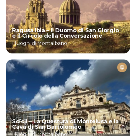
Ragusa Ibla – Il Duomo di San Giorgio
e il Circolo della Conversazione
I luoghi di Montalbano
Scicli – La Questura di Montelusa e la
Cava di San Bartolomeo
I luoghi di Montalbano