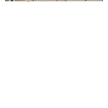
Marinella, frazione Vigata – La casa di
Montalbano
I luoghi di Montalbano
Tutti i podcast
Iscriviti alla nostra
newsletter e rimani
aggiornato.