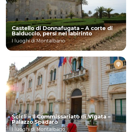
Castello di Donnafugata – A corte di
Balduccio, persi nel labirinto
I luoghi di Montalbano
Scicli – Il Commissariato di Vigata –
Palazzo Spadaro
I luoghi di Montalbano