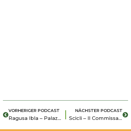
Zurück
Nä
VORHERIGER PODCAST
NÄCHSTER PODCAST
Ragusa Ibla – Palazzo La Rocca e il Giardino Ibleo
Scicli – Il Commissariato di Vigata – Palazzo Spadaro