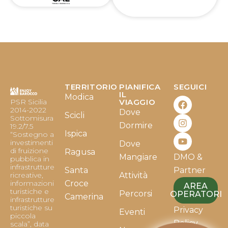
TERRITORIO
PIANIFICA
SEGUICI
F
I
Y
IL
Modica
PSR Sicilia
VIAGGIO
a
n
o
2014-2022
Dove
c
s
u
Scicli
Sottomisura
e
t
t
Dormire
19.2/7.5
b
a
u
Ispica
“Sostegno a
o
g
b
investimenti
Dove
o
r
e
di fruizione
Ragusa
Mangiare
DMO &
k
a
pubblica in
infrastrutture
m
Santa
Partner
ricreative,
Attività
informazioni
Croce
AREA
turistiche e
Percorsi
OPERATORI
Camerina
infrastrutture
turistiche su
Privacy
Eventi
piccola
Policy
scala”, data