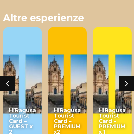
Altre esperienze
HiRagusa
HiRagusa
HiRagusa
Tourist
Tourist
Tourist
Card –
Card –
Card –
GUEST x
PREMIUM
PREMIUM
2
x2
x 1