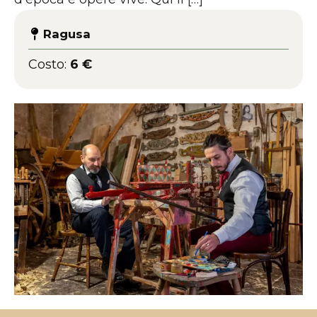
Ragusa
Costo:
6 €