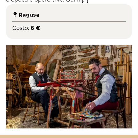
Ragusa
Costo:
6 €