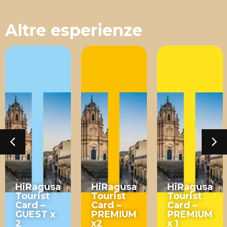
Altre esperienze
HiRagusa
HiRagusa
HiRagusa
Tourist
Tourist
Tourist
Card –
Card –
Card –
GUEST x
PREMIUM
PREMIUM
2
x2
x 1