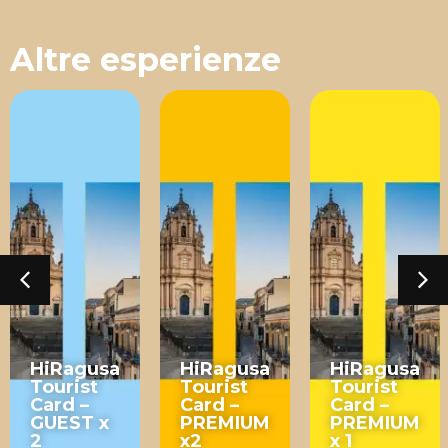
Altre esperienze
HiRagusa
HiRagusa
HiRagusa
Tourist
Tourist
Tourist
Card –
Card –
Card –
GUEST x
PREMIUM
PREMIUM
2
x2
x 1