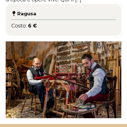
Ragusa
Costo:
6 €