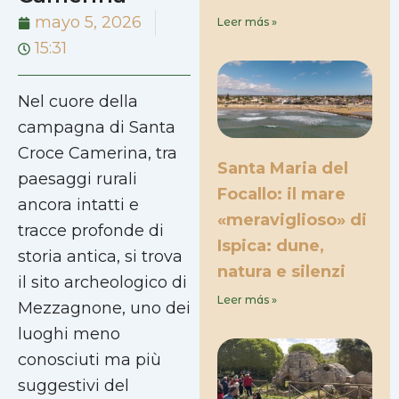
mayo 5, 2026
Leer más »
15:31
Nel cuore della
campagna di Santa
Croce Camerina, tra
Santa Maria del
paesaggi rurali
Focallo: il mare
ancora intatti e
«meraviglioso» di
tracce profonde di
Ispica: dune,
storia antica, si trova
natura e silenzi
il sito archeologico di
Leer más »
Mezzagnone, uno dei
luoghi meno
conosciuti ma più
suggestivi del