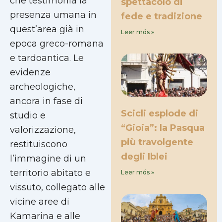
che testimonia la
spettacolo di
presenza umana in
fede e tradizione
quest’area già in
Leer más »
epoca greco-romana
e tardoantica. Le
evidenze
archeologiche,
ancora in fase di
Scicli esplode di
studio e
“Gioia”: la Pasqua
valorizzazione,
più travolgente
restituiscono
degli Iblei
l’immagine di un
territorio abitato e
Leer más »
vissuto, collegato alle
vicine aree di
Kamarina e alle