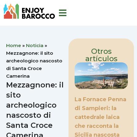
Ir
al
contenido
Home
»
Noticia
»
Otros
Mezzagnone: il sito
artículos
archeologico nascosto
di Santa Croce
Camerina
Mezzagnone: il
sito
La Fornace Penna
archeologico
di Sampieri: la
nascosto di
cattedrale laica
Santa Croce
che racconta la
Camerina
Sicilia nascosta