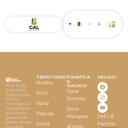
TERRITORIO
PIANIFICA
SEGUICI
F
I
Y
IL
Modica
PSR Sicilia
VIAGGIO
a
n
o
2014-2022
Dove
c
s
u
Scicli
Sottomisura
e
t
t
Dormire
19.2/7.5
b
a
u
Ispica
“Sostegno a
o
g
b
investimenti
Dove
o
r
e
di fruizione
Ragusa
Mangiare
DMO &
k
a
pubblica in
infrastrutture
m
Santa
Partner
ricreative,
Attività