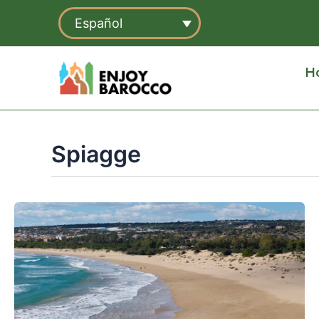
Ir
Español
al
contenido
H
Spiagge