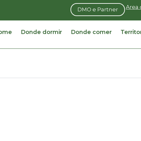
Area 
DMO e Partner
ome
Donde dormir
Donde comer
Territo