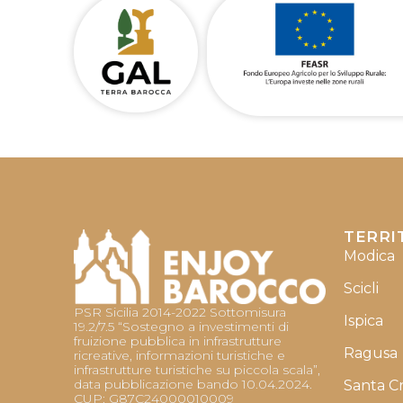
TERRI
Modica
Scicli
PSR Sicilia 2014-2022 Sottomisura
Ispica
19.2/7.5 “Sostegno a investimenti di
fruizione pubblica in infrastrutture
Ragusa
ricreative, informazioni turistiche e
infrastrutture turistiche su piccola scala”,
data pubblicazione bando 10.04.2024.
Santa C
CUP: G87C24000010009