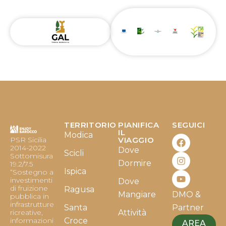
TERRITORIO
PIANIFICA
SEGUICI
F
I
Y
IL
Modica
PSR Sicilia
VIAGGIO
a
n
o
2014-2022
Dove
c
s
u
Scicli
Sottomisura
e
t
t
Dormire
19.2/7.5
b
a
u
Ispica
“Sostegno a
o
g
b
investimenti
Dove
o
r
e
di fruizione
Ragusa
Mangiare
DMO &
k
a
pubblica in
infrastrutture
m
Santa
Partner
ricreative,
Attività
informazioni
Croce
AREA