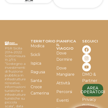
TERRITORIO
PIANIFICA
SEGUICI
F
I
Y
IL
Modica
PSR Sicilia
VIAGGIO
a
n
o
2014-2022
Dove
c
s
u
Scicli
Sottomisura
e
t
t
Dormire
19.2/7.5
b
a
u
Ispica
“Sostegno a
o
g
b
investimenti
Dove
o
r
e
di fruizione
Ragusa
Mangiare
DMO &
k
a
pubblica in
infrastrutture
m
Santa
Partner
ricreative,
Attività
informazioni
Croce
AREA
turistiche e
Percorsi
OPERATORI
Camerina
infrastrutture
turistiche su
Privacy
Eventi
piccola
Policy
scala”, data