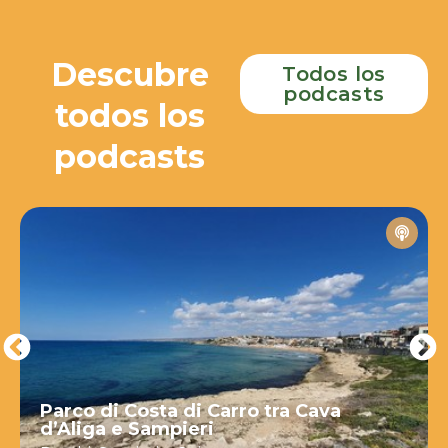
Descubre
Todos los
podcasts
todos los
podcasts
Parco di Costa di Carro tra Cava
d’Aliga e Sampieri