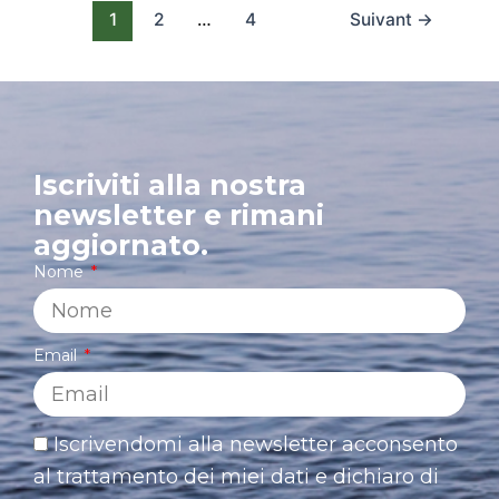
1
2
…
4
Suivant
→
Iscriviti alla nostra
newsletter e rimani
aggiornato.
Nome
Email
Iscrivendomi alla newsletter acconsento
al trattamento dei miei dati e dichiaro di