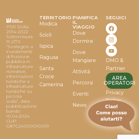
TERRITORIO
PIANIFICA
SEGUICI
F
I
Y
IL
Modica
PSR Sicilia
VIAGGIO
a
n
o
2014-2022
Dove
c
s
u
Scicli
Sottomisura
e
t
t
Dormire
19.2/7.5
b
a
u
Ispica
“Sostegno a
o
g
b
investimenti
Dove
o
r
e
di fruizione
Ragusa
Mangiare
DMO &
k
a
pubblica in
infrastrutture
m
Santa
Partner
ricreative,
Attività
informazioni
Croce
AREA
turistiche e
Percorsi
OPERATORI
Camerina
infrastrutture
turistiche su
Privacy
Eventi
piccola
Policy
scala”, data
News
pubblicazione
bando
Cookie
10.04.2024.
Policy
CUP:
G87C24000010009