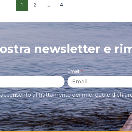
1
2
…
4
 nostra newsletter e ri
Email
acconsento al trattamento dei miei dati e dichiaro