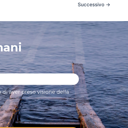
Successivo
→
mani
 di aver preso visione della