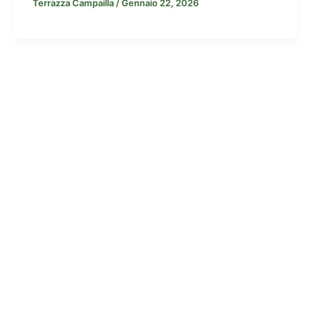
Terrazza Campailla
/
Gennaio 22, 2026