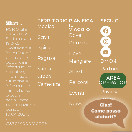
TERRITORIO
PIANIFICA
SEGUICI
F
I
Y
IL
Modica
PSR Sicilia
VIAGGIO
a
n
o
2014-2022
Dove
c
s
u
Scicli
Sottomisura
e
t
t
Dormire
19.2/7.5
b
a
u
Ispica
“Sostegno a
o
g
b
investimenti
Dove
o
r
e
di fruizione
Ragusa
Mangiare
DMO &
k
a
pubblica in
infrastrutture
m
Santa
Partner
ricreative,
Attività
informazioni
Croce
AREA
turistiche e
Percorsi
OPERATORI
Camerina
infrastrutture
turistiche su
Privacy
Eventi
piccola
Policy
scala”, data
News
pubblicazione
bando
Cookie
10.04.2024.
Policy
CUP:
G87C24000010009