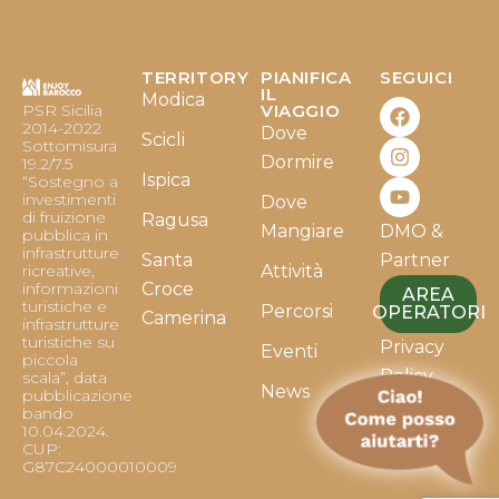
TERRITORY
PIANIFICA
SEGUICI
F
I
Y
IL
Modica
PSR Sicilia
VIAGGIO
a
n
o
2014-2022
Dove
c
s
u
Scicli
Sottomisura
e
t
t
Dormire
19.2/7.5
b
a
u
Ispica
“Sostegno a
o
g
b
investimenti
Dove
o
r
e
di fruizione
Ragusa
Mangiare
DMO &
k
a
pubblica in
infrastrutture
m
Santa
Partner
ricreative,
Attività
informazioni
Croce
AREA
turistiche e
Percorsi
OPERATORI
Camerina
infrastrutture
turistiche su
Privacy
Eventi
piccola
Policy
scala”, data
News
pubblicazione
bando
Cookie
10.04.2024.
Policy
CUP:
G87C24000010009