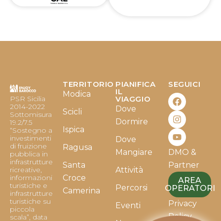
TERRITORIO
PIANIFICA
SEGUICI
F
I
Y
IL
Modica
PSR Sicilia
VIAGGIO
a
n
o
2014-2022
Dove
c
s
u
Scicli
Sottomisura
e
t
t
Dormire
19.2/7.5
b
a
u
Ispica
“Sostegno a
o
g
b
investimenti
Dove
o
r
e
di fruizione
Ragusa
Mangiare
DMO &
k
a
pubblica in
infrastrutture
m
Santa
Partner
ricreative,
Attività
informazioni
Croce
AREA
turistiche e
Percorsi
OPERATORI
Camerina
infrastrutture
turistiche su
Privacy
Eventi
piccola
Policy
scala”, data