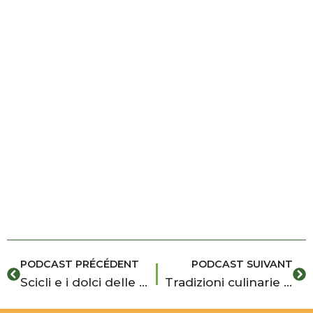
Précédent
Sui
PODCAST PRÉCÉDENT
PODCAST SUIVANT
Scicli e i dolci delle feste: Cubaita e Teste di Turco
Tradizioni culinarie di Ragusa e i sapori della cucina iblea