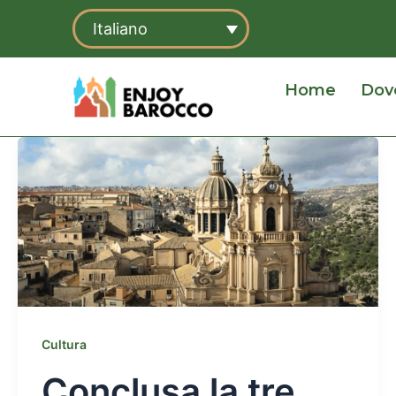
Vai
Italiano
al
contenuto
Home
Dov
Cultura
Conclusa la tre