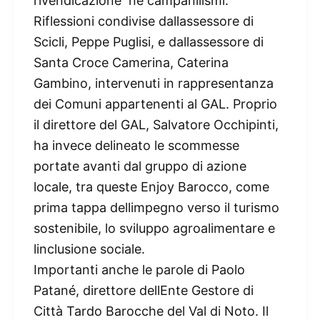
rivendicazione né campanilismi.
Riflessioni condivise dallassessore di
Scicli, Peppe Puglisi, e dallassessore di
Santa Croce Camerina, Caterina
Gambino, intervenuti in rappresentanza
dei Comuni appartenenti al GAL. Proprio
il direttore del GAL, Salvatore Occhipinti,
ha invece delineato le scommesse
portate avanti dal gruppo di azione
locale, tra queste Enjoy Barocco, come
prima tappa dellimpegno verso il turismo
sostenibile, lo sviluppo agroalimentare e
linclusione sociale.
Importanti anche le parole di Paolo
Patané, direttore dellEnte Gestore di
Città Tardo Barocche del Val di Noto. Il