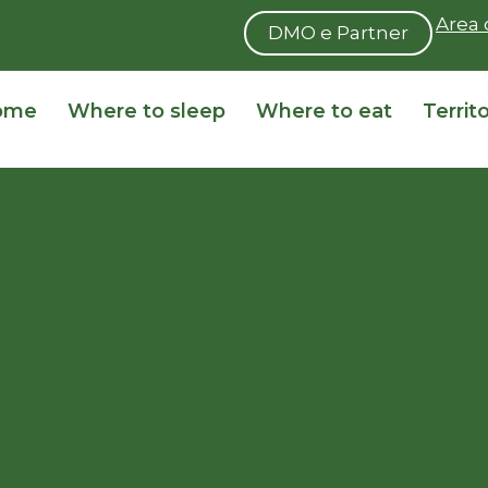
Area 
DMO e Partner
ome
Where to sleep
Where to eat
Territ