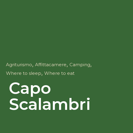
,
,
,
Agriturismo
Affittacamere
Camping
,
Where to sleep
Where to eat
Capo
Scalambri