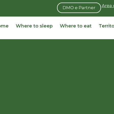
Area 
DMO e Partner
ome
Where to sleep
Where to eat
Territ