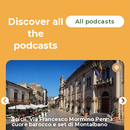
Discover all
All podcasts
the
podcasts
Scicli, Via Francesco Mormino Penna:
cuore barocco e set di Montalbano