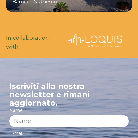
Barocco & Unesco
In collaboration
with
Iscriviti alla nostra
newsletter e rimani
aggiornato.
Name
E-mail