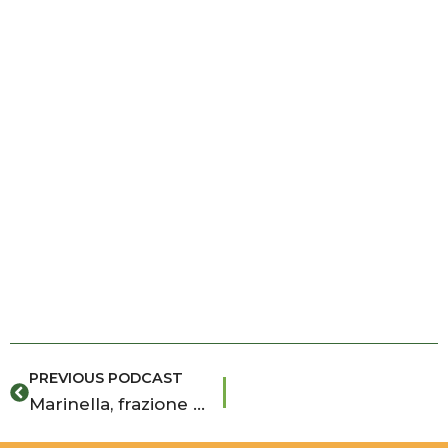
Prev
PREVIOUS PODCAST
Marinella, frazione Vigata – La casa di Montalbano