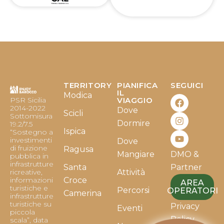
TERRITORY
PIANIFICA
SEGUICI
F
I
Y
IL
Modica
PSR Sicilia
VIAGGIO
a
n
o
2014-2022
Dove
c
s
u
Scicli
Sottomisura
e
t
t
Dormire
19.2/7.5
b
a
u
Ispica
“Sostegno a
o
g
b
investimenti
Dove
o
r
e
di fruizione
Ragusa
Mangiare
DMO &
k
a
pubblica in
infrastrutture
m
Santa
Partner
ricreative,
Attività
informazioni
Croce
AREA
turistiche e
Percorsi
OPERATORI
Camerina
infrastrutture
turistiche su
Privacy
Eventi
piccola
Policy
scala”, data