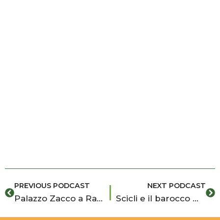
Prev
Ne
PREVIOUS PODCAST
NEXT PODCAST
Palazzo Zacco a Ragusa: il barocco che ride e provoca
Scicli e il barocco minore: le chiese di San Michele e Santa Teresa