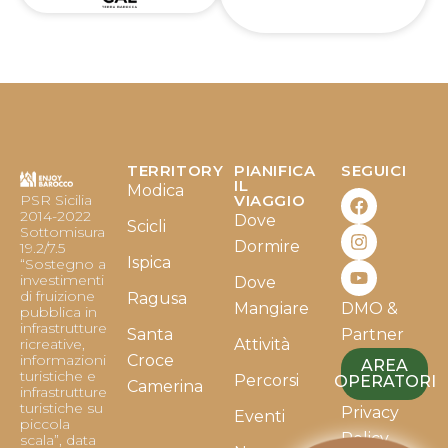
TERRITORY
PIANIFICA
SEGUICI
F
I
Y
IL
Modica
PSR Sicilia
VIAGGIO
a
n
o
2014-2022
Dove
c
s
u
Scicli
Sottomisura
e
t
t
Dormire
19.2/7.5
b
a
u
Ispica
“Sostegno a
o
g
b
investimenti
Dove
o
r
e
di fruizione
Ragusa
Mangiare
DMO &
k
a
pubblica in
infrastrutture
m
Santa
Partner
ricreative,
Attività
informazioni
Croce
AREA
turistiche e
Percorsi
OPERATORI
Camerina
infrastrutture
turistiche su
Privacy
Eventi
piccola
Policy
scala”, data