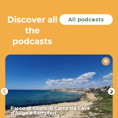
Discover all
All podcasts
the
podcasts
Parco di Costa di Carro tra Cava
d’Aliga e Sampieri