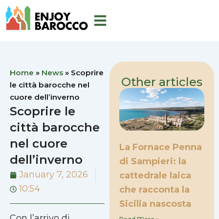
Skip
to
content
Home
»
News
»
Scoprire
Other articles
le città barocche nel
cuore dell’inverno
Scoprire le
città barocche
nel cuore
La Fornace Penna
dell’inverno
di Sampieri: la
January 7, 2026
cattedrale laica
10:54
che racconta la
Sicilia nascosta
Con l’arrivo di