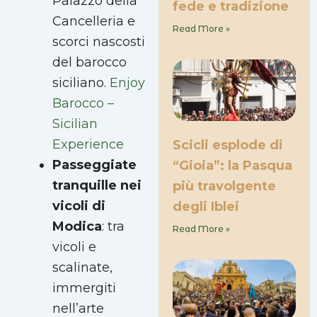
Palazzo della
fede e tradizione
Cancelleria e
Read More »
scorci nascosti
del barocco
siciliano.
Enjoy
Barocco –
Sicilian
Experience
Scicli esplode di
Passeggiate
“Gioia”: la Pasqua
tranquille nei
più travolgente
vicoli di
degli Iblei
Modica
: tra
Read More »
vicoli e
scalinate,
immergiti
nell’arte