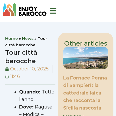
Skip
to
content
Home
»
News
»
Tour
Other articles
città barocche
Tour città
barocche
October 10, 2025
11:46
La Fornace Penna
di Sampieri: la
Quando:
Tutto
cattedrale laica
l’anno
che racconta la
Dove:
Ragusa
Sicilia nascosta
– Modica –