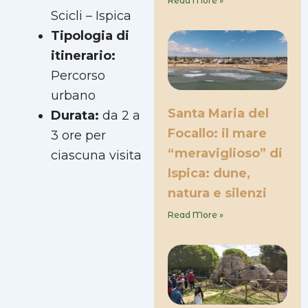
Read More »
Scicli – Ispica
Tipologia di
itinerario:
Percorso
urbano
Santa Maria del
Durata:
da 2 a
Focallo: il mare
3 ore per
“meraviglioso” di
ciascuna visita
Ispica: dune,
natura e silenzi
Read More »