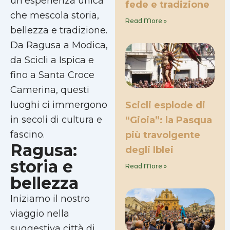
un’esperienza unica
fede e tradizione
che mescola storia,
Read More »
bellezza e tradizione.
Da Ragusa a Modica,
da Scicli a Ispica e
fino a Santa Croce
Camerina, questi
luoghi ci immergono
Scicli esplode di
in secoli di cultura e
“Gioia”: la Pasqua
fascino.
più travolgente
Ragusa:
degli Iblei
storia e
Read More »
bellezza
Iniziamo il nostro
viaggio nella
suggestiva città di