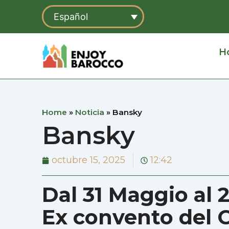
Ir
Español
al
contenido
H
Home
»
Noticia
»
Bansky
Bansky
octubre 15, 2025
12:42
Dal 31 Maggio al
Ex convento del 