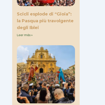
Scicli esplode di “Gioia”:
la Pasqua più travolgente
degli Iblei
Leer más »