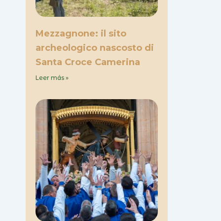
Mezzagnone: il sito
archeologico nascosto di
Santa Croce Camerina
Leer más »