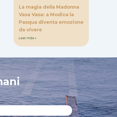
La magia della Madonna
Vasa Vasa: a Modica la
Pasqua diventa emozione
da vivere
Leer más »
mani