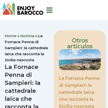
Ir
al
contenido
Home
»
Noticia
»
La
Otros
Fornace Penna di
artículos
Sampieri: la cattedrale
laica che racconta la
Sicilia nascosta
La Fornace
Penna di
La Fornace Penna
Sampieri: la
di Sampieri: la
cattedrale
cattedrale laica
laica che
che racconta la
racconta la
Sicilia nascosta