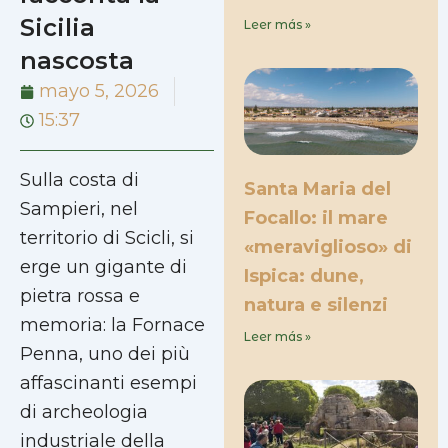
Sicilia
Leer más »
nascosta
mayo 5, 2026
15:37
Sulla costa di
Santa Maria del
Sampieri, nel
Focallo: il mare
territorio di Scicli, si
«meraviglioso» di
erge un gigante di
Ispica: dune,
pietra rossa e
natura e silenzi
memoria: la Fornace
Leer más »
Penna, uno dei più
affascinanti esempi
di archeologia
industriale della