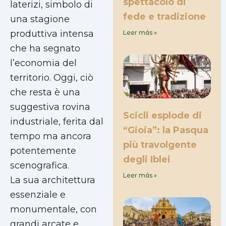
spettacolo di
laterizi, simbolo di
fede e tradizione
una stagione
produttiva intensa
Leer más »
che ha segnato
l’economia del
territorio. Oggi, ciò
che resta è una
suggestiva rovina
Scicli esplode di
industriale, ferita dal
“Gioia”: la Pasqua
tempo ma ancora
più travolgente
potentemente
degli Iblei
scenografica.
Leer más »
La sua architettura
essenziale e
monumentale, con
grandi arcate e