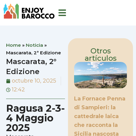
Ir
al
contenido
Home
»
Noticia
»
Otros
Mascarata, 2° Edizione
artículos
Mascarata, 2°
Edizione
octubre 10, 2025
12:42
La Fornace Penna
Ragusa 2-3-
di Sampieri: la
4 Maggio
cattedrale laica
2025
che racconta la
Sicilia nascosta