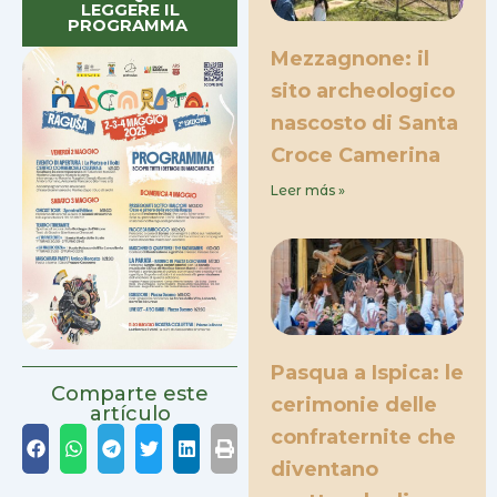
LEGGERE IL
PROGRAMMA
Mezzagnone: il
sito archeologico
nascosto di Santa
Croce Camerina
Leer más »
Pasqua a Ispica: le
Comparte este
cerimonie delle
artículo
confraternite che
diventano