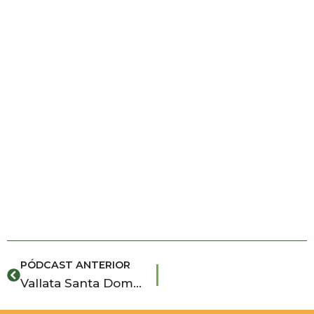
Ant
PÓDCAST ANTERIOR
Vallata Santa Domenica: il polmone verde nel cuore di Ragusa