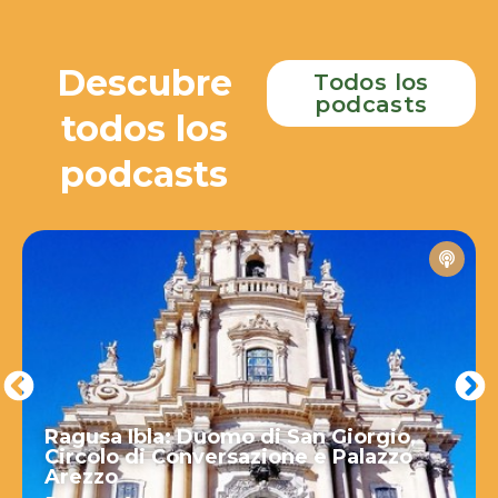
Descubre
Todos los
podcasts
todos los
podcasts
Ragusa Ibla: Duomo di San Giorgio,
Circolo di Conversazione e Palazzo
Arezzo