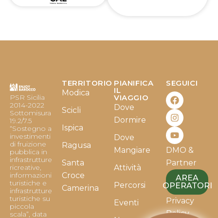
TERRITORIO
PIANIFICA
SEGUICI
F
I
Y
IL
Modica
PSR Sicilia
VIAGGIO
a
n
o
2014-2022
Dove
c
s
u
Scicli
Sottomisura
e
t
t
Dormire
19.2/7.5
b
a
u
Ispica
“Sostegno a
o
g
b
investimenti
Dove
o
r
e
di fruizione
Ragusa
Mangiare
DMO &
k
a
pubblica in
infrastrutture
m
Santa
Partner
ricreative,
Attività
informazioni
Croce
AREA
turistiche e
Percorsi
OPERATORI
Camerina
infrastrutture
turistiche su
Privacy
Eventi
piccola
Policy
scala”, data