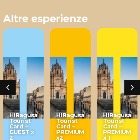
Altre esperienze
HiRagusa
HiRagusa
HiRagusa
Tourist
Tourist
Tourist
Card –
Card –
Card –
GUEST x
PREMIUM
PREMIUM
2
x2
x 1