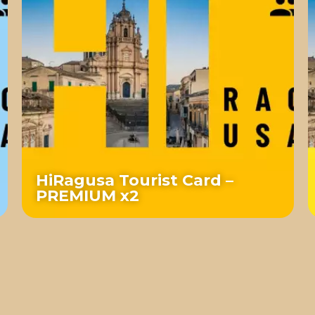
HiRagusa Tourist Card –
PREMIUM x2