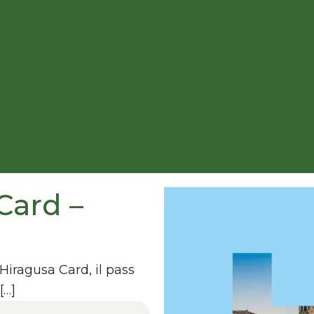
Card –
 Hiragusa Card, il pass
[…]