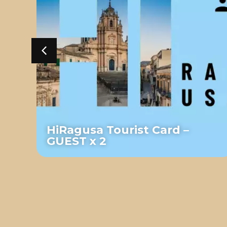
HiRagusa Tourist Card –
GUEST x 2