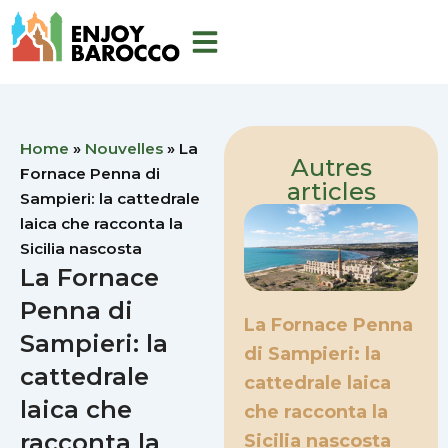
Aller
au
contenu
Home
»
Nouvelles
»
La
Autres
Fornace Penna di
articles
Sampieri: la cattedrale
laica che racconta la
Sicilia nascosta
La Fornace
Penna di
La Fornace Penna
Sampieri: la
di Sampieri: la
cattedrale
cattedrale laica
laica che
che racconta la
racconta la
Sicilia nascosta