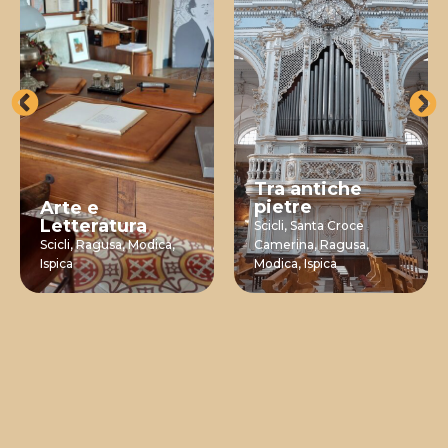
Tra antiche
pietre
Arte e
Letteratura
Scicli,
Santa Croce
Scicli,
Ragusa,
Modica,
Camerina,
Ragusa,
Ispica
Modica,
Ispica