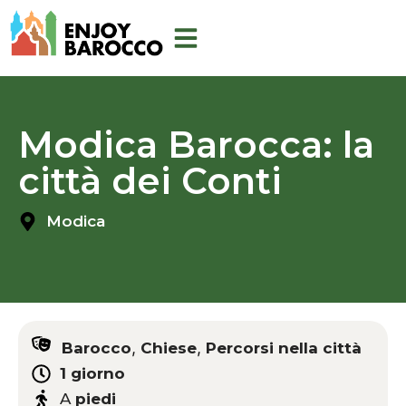
Aller
au
contenu
Modica Barocca: la
città dei Conti
Modica
,
,
Barocco
Chiese
Percorsi nella città
1 giorno
A
piedi