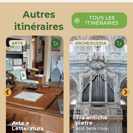
Autres
TOUS LES
ITINÉRAIRES
itinéraires
ARTE
ARCHEOLOGIA
Tra antiche
pietre
Arte e
Letteratura
Scicli,
Santa Croce