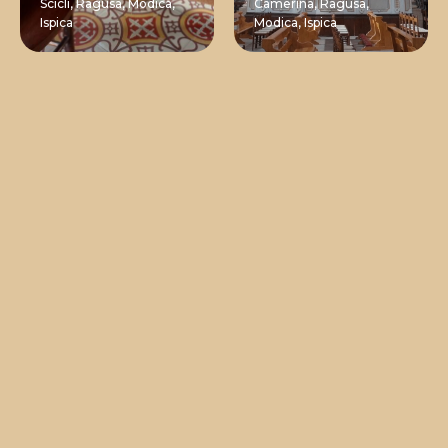
Scicli,
Ragusa,
Modica,
Camerina,
Ragusa,
Ispica
Modica,
Ispica