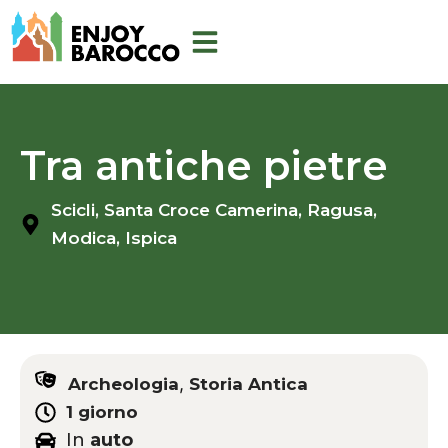
Aller
au
contenu
Tra antiche pietre
Scicli,
Santa Croce Camerina,
Ragusa,
Modica,
Ispica
,
Archeologia
Storia Antica
1 giorno
In
auto