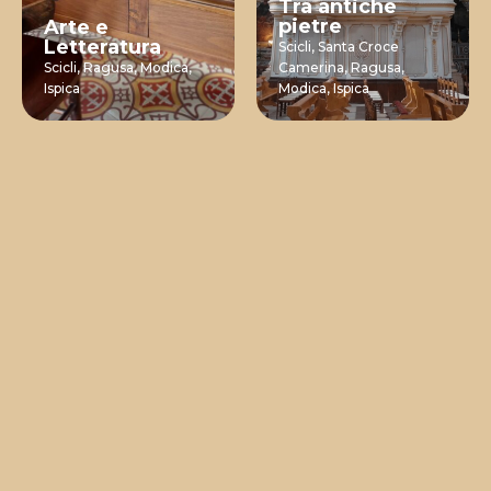
Tra antiche
pietre
Arte e
Letteratura
Scicli,
Santa Croce
Scicli,
Ragusa,
Modica,
Camerina,
Ragusa,
Ispica
Modica,
Ispica