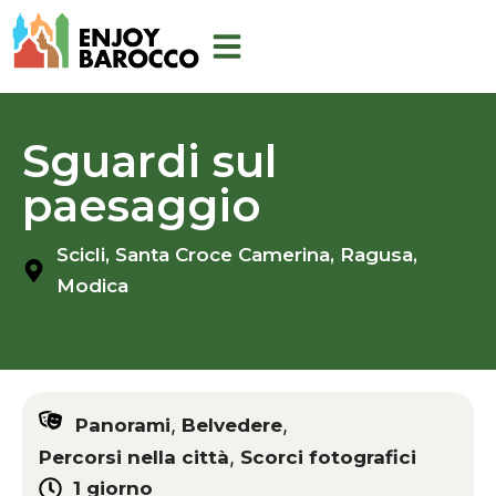
Aller
au
contenu
Sguardi sul
paesaggio
Scicli,
Santa Croce Camerina,
Ragusa,
Modica
,
,
Panorami
Belvedere
,
Percorsi nella città
Scorci fotografici
1 giorno