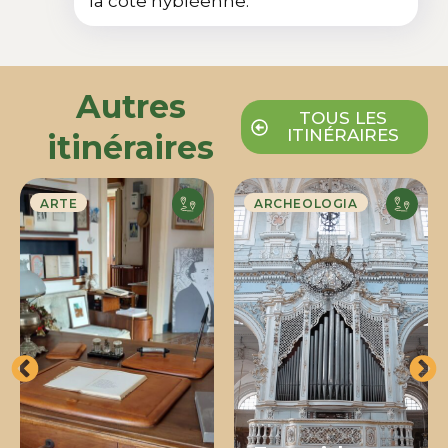
la côte hybléenne.
Autres
TOUS LES
ITINÉRAIRES
itinéraires
ARTE
ARCHEOLOGIA