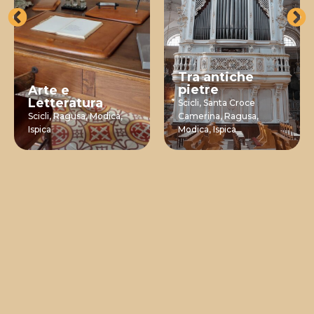
Tra antiche
pietre
Arte e
Letteratura
Scicli,
Santa Croce
Scicli,
Ragusa,
Modica,
Camerina,
Ragusa,
Ispica
Modica,
Ispica