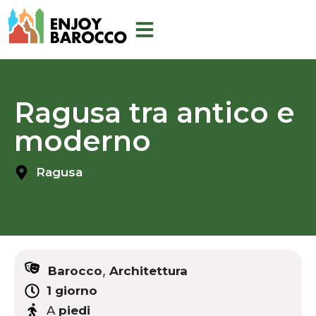
Aller
au
contenu
Ragusa tra antico e
moderno
Ragusa
,
Barocco
Architettura
1 giorno
A
piedi