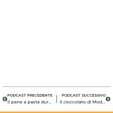
Precedente
Su
PODCAST PRECEDENTE
PODCAST SUCCESSIVO
Il pane a pasta dura degli Iblei, tradizione e sapore senza tempo
Il cioccolato di Modica tra storia, tradizione e riconoscimento IGP