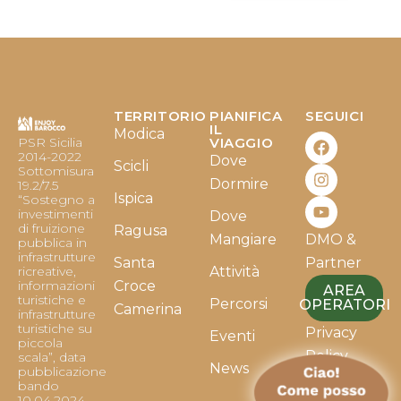
TERRITORIO
PIANIFICA
SEGUICI
F
I
Y
IL
Modica
PSR Sicilia
VIAGGIO
a
n
o
2014-2022
Dove
c
s
u
Scicli
Sottomisura
e
t
t
Dormire
19.2/7.5
b
a
u
Ispica
“Sostegno a
o
g
b
investimenti
Dove
o
r
e
di fruizione
Ragusa
Mangiare
DMO &
k
a
pubblica in
infrastrutture
m
Santa
Partner
ricreative,
Attività
informazioni
Croce
AREA
turistiche e
Percorsi
OPERATORI
Camerina
infrastrutture
turistiche su
Privacy
Eventi
piccola
Policy
scala”, data
News
pubblicazione
bando
Cookie
10.04.2024.